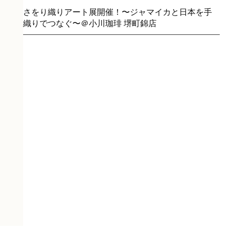
さをり織りアート展開催！〜ジャマイカと日本を手
織りでつなぐ〜＠小川珈琲 堺町錦店