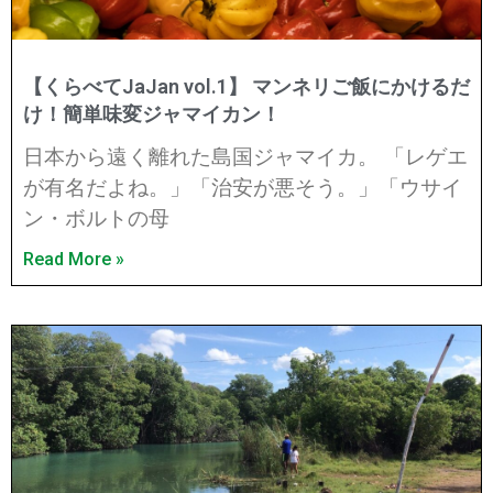
【くらべてJaJan vol.1】 マンネリご飯にかけるだ
け！簡単味変ジャマイカン！
日本から遠く離れた島国ジャマイカ。 「レゲエ
が有名だよね。」「治安が悪そう。」「ウサイ
ン・ボルトの母
Read More »