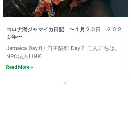
コロナ渦ジャマイカ日記 〜１月２０日 ２０２
１年〜
Jamaica Day８/ 自主隔離 Day７ こんにちは。
NPO法人LINK
Read More »
4